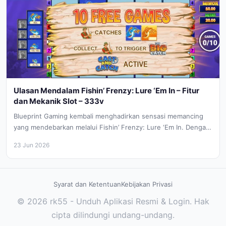
Ulasan Mendalam Fishin’ Frenzy: Lure ‘Em In – Fitur
dan Mekanik Slot – 333v
Blueprint Gaming kembali menghadirkan sensasi memancing
yang mendebarkan melalui Fishin’ Frenzy: Lure ‘Em In. Dengan
latar belakang danau yang tenang...
23 Jun 2026
Syarat dan Ketentuan
Kebijakan Privasi
© 2026 rk55 - Unduh Aplikasi Resmi & Login. Hak
cipta dilindungi undang-undang.