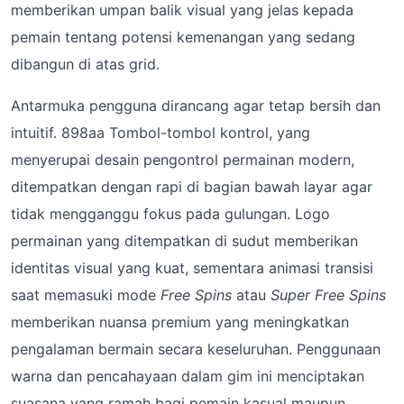
memberikan umpan balik visual yang jelas kepada
pemain tentang potensi kemenangan yang sedang
dibangun di atas grid.
Antarmuka pengguna dirancang agar tetap bersih dan
intuitif. 898aa Tombol-tombol kontrol, yang
menyerupai desain pengontrol permainan modern,
ditempatkan dengan rapi di bagian bawah layar agar
tidak mengganggu fokus pada gulungan. Logo
permainan yang ditempatkan di sudut memberikan
identitas visual yang kuat, sementara animasi transisi
saat memasuki mode
Free Spins
atau
Super Free Spins
memberikan nuansa premium yang meningkatkan
pengalaman bermain secara keseluruhan. Penggunaan
warna dan pencahayaan dalam gim ini menciptakan
suasana yang ramah bagi pemain kasual maupun