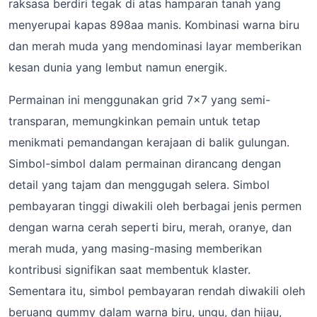
raksasa berdiri tegak di atas hamparan tanah yang
menyerupai kapas 898aa manis. Kombinasi warna biru
dan merah muda yang mendominasi layar memberikan
kesan dunia yang lembut namun energik.
Permainan ini menggunakan grid 7×7 yang semi-
transparan, memungkinkan pemain untuk tetap
menikmati pemandangan kerajaan di balik gulungan.
Simbol-simbol dalam permainan dirancang dengan
detail yang tajam dan menggugah selera. Simbol
pembayaran tinggi diwakili oleh berbagai jenis permen
dengan warna cerah seperti biru, merah, oranye, dan
merah muda, yang masing-masing memberikan
kontribusi signifikan saat membentuk klaster.
Sementara itu, simbol pembayaran rendah diwakili oleh
beruang gummy dalam warna biru, ungu, dan hijau,