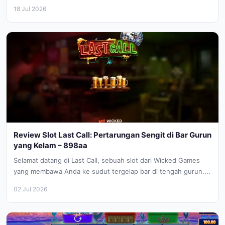
18 Jul 2026
Review Slot Last Call: Pertarungan Sengit di Bar Gurun
yang Kelam – 898aa
Selamat datang di Last Call, sebuah slot dari Wicked Games
yang membawa Anda ke sudut tergelap bar di tengah gurun....
02 Jul 2026