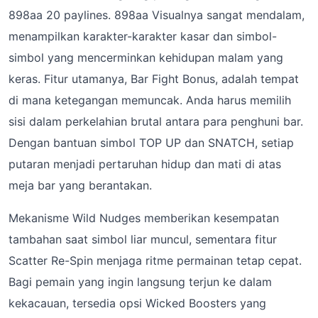
898aa 20 paylines. 898aa Visualnya sangat mendalam,
menampilkan karakter-karakter kasar dan simbol-
simbol yang mencerminkan kehidupan malam yang
keras. Fitur utamanya, Bar Fight Bonus, adalah tempat
di mana ketegangan memuncak. Anda harus memilih
sisi dalam perkelahian brutal antara para penghuni bar.
Dengan bantuan simbol TOP UP dan SNATCH, setiap
putaran menjadi pertaruhan hidup dan mati di atas
meja bar yang berantakan.
Mekanisme Wild Nudges memberikan kesempatan
tambahan saat simbol liar muncul, sementara fitur
Scatter Re-Spin menjaga ritme permainan tetap cepat.
Bagi pemain yang ingin langsung terjun ke dalam
kekacauan, tersedia opsi Wicked Boosters yang