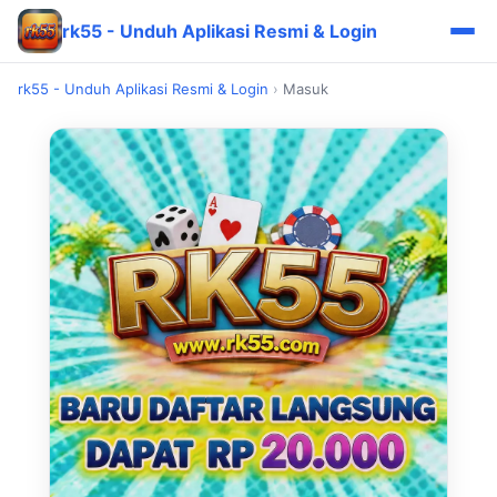
rk55 - Unduh Aplikasi Resmi & Login
rk55 - Unduh Aplikasi Resmi & Login
›
Masuk