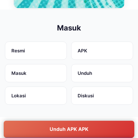
Masuk
Resmi
APK
Masuk
Unduh
Lokasi
Diskusi
Unduh APK APK